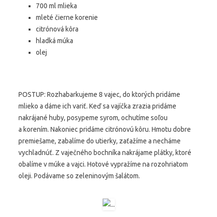
700 ml mlieka
mleté čierne korenie
citrónová kôra
hladká múka
olej
POSTUP: Rozhabarkujeme 8 vajec, do ktorých pridáme
mlieko a dáme ich variť. Keď sa vajíčka zrazia pridáme
nakrájané huby, posypeme syrom, ochutíme soľou
a korením. Nakoniec pridáme citrónovú kôru. Hmotu dobre
premiešame, zabalíme do utierky, zaťažíme a necháme
vychladnúť. Z vaječného bochníka nakrájame plátky, ktoré
obalíme v múke a vajci. Hotové vypražíme na rozohriatom
oleji. Podávame so zeleninovým šalátom.