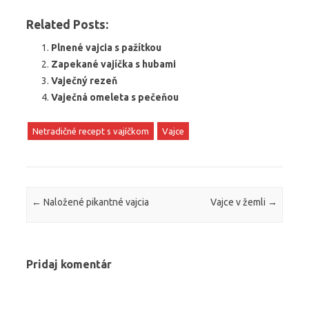
Related Posts:
Plnené vajcia s pažítkou
Zapekané vajíčka s hubami
Vaječný rezeň
Vaječná omeleta s pečeňou
Netradičné recept s vajíčkom
Vajce
Post navigation
←
Naložené pikantné vajcia
Vajce v žemli
→
Pridaj komentár