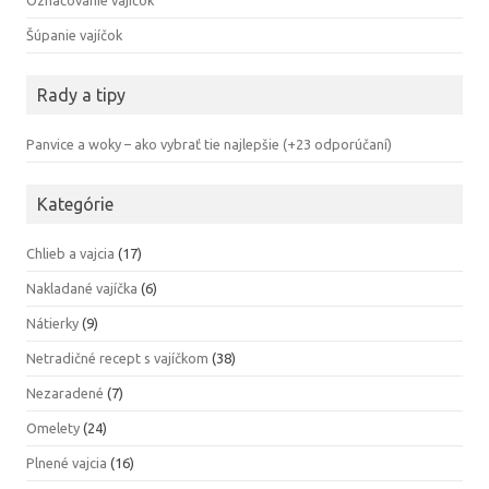
Označovanie vajíčok
Šúpanie vajíčok
Rady a tipy
Panvice a woky – ako vybrať tie najlepšie (+23 odporúčaní)
Kategórie
Chlieb a vajcia
(17)
Nakladané vajíčka
(6)
Nátierky
(9)
Netradičné recept s vajíčkom
(38)
Nezaradené
(7)
Omelety
(24)
Plnené vajcia
(16)