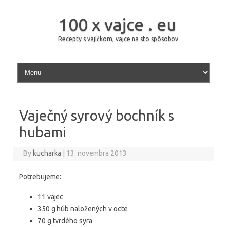
100 x vajce . eu
Recepty s vajíčkom, vajce na sto spôsobov
Skip to content
Vaječný syrový bochník s
hubami
By
kucharka
|
13. novembra 2013
Potrebujeme:
11 vajec
350 g húb naložených v octe
70 g tvrdého syra