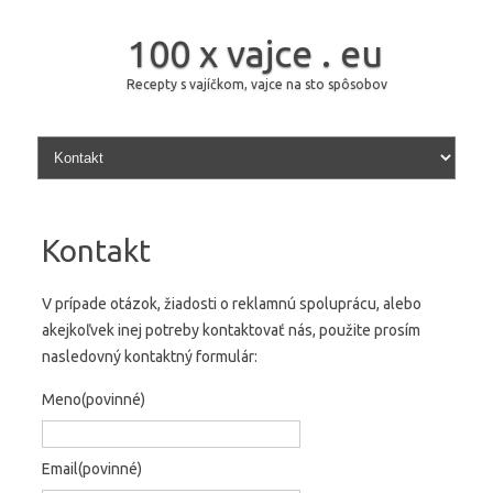
100 x vajce . eu
Recepty s vajíčkom, vajce na sto spôsobov
Skip to content
Kontakt
V prípade otázok, žiadosti o reklamnú spoluprácu, alebo
akejkoľvek inej potreby kontaktovať nás, použite prosím
nasledovný kontaktný formulár:
Meno
(povinné)
Email
(povinné)