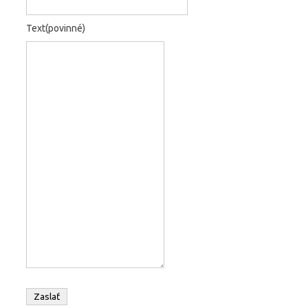
Text
(povinné)
Zaslať