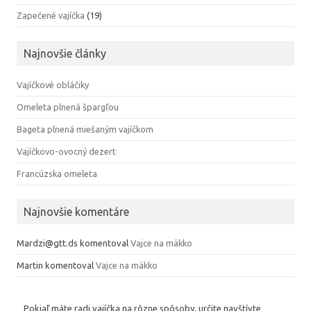
Zapečené vajíčka
(19)
Najnovšie články
Vajíčkové obláčiky
Omeleta plnená špargľou
Bageta plnená miešaným vajíčkom
Vajíčkovo-ovocný dezert
Francúzska omeleta
Najnovšie komentáre
Mardzi@gtt.ds
komentoval
Vajce na mäkko
Martin
komentoval
Vajce na mäkko
Pokiaľ máte radi vajíčka na rôzne spôsoby, určite navštívte