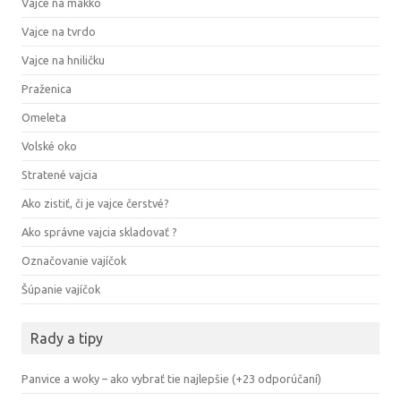
Vajce na mäkko
Vajce na tvrdo
Vajce na hniličku
Praženica
Omeleta
Volské oko
Stratené vajcia
Ako zistiť, či je vajce čerstvé?
Ako správne vajcia skladovať ?
Označovanie vajíčok
Šúpanie vajíčok
Rady a tipy
Panvice a woky – ako vybrať tie najlepšie (+23 odporúčaní)