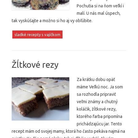
Pochutia si na ňom veľkí i
malí. U nás mal úspech,
tak vyskúšajte a možno si ho aj vy obľúbite.
sladké recepty s vajíčkom
Žĺtkové rezy
Za krátku dobu opäť
máme Veľkú noc. Ja som
sa rozhodla pripraviť
veľmi známy a chutný
koláčik, žĺtkové rezy,
ktorého farba pripomína
prichádzajúcu jar. Tento
recept mám od svojej mamy, ktorá ho často pekáva najmä na