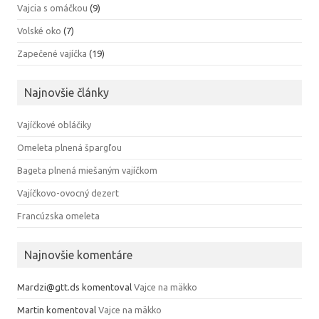
Vajcia s omáčkou
(9)
Volské oko
(7)
Zapečené vajíčka
(19)
Najnovšie články
Vajíčkové obláčiky
Omeleta plnená špargľou
Bageta plnená miešaným vajíčkom
Vajíčkovo-ovocný dezert
Francúzska omeleta
Najnovšie komentáre
Mardzi@gtt.ds
komentoval
Vajce na mäkko
Martin
komentoval
Vajce na mäkko