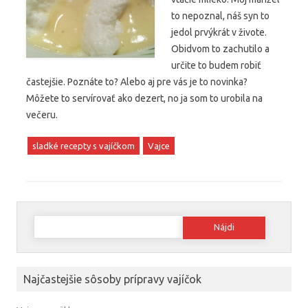
to nepoznal, náš syn to
jedol prvýkrát v živote.
Obidvom to zachutilo a
určite to budem robiť
častejšie. Poznáte to? Alebo aj pre vás je to novinka?
Môžete to servírovať ako dezert, no ja som to urobila na
večeru.
sladké recepty s vajíčkom
Vajce
Hľadať:
Najčastejšie sôsoby prípravy vajíčok