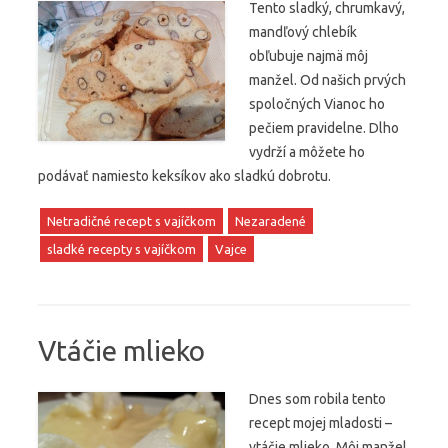
Tento sladký, chrumkavý,
mandľový chlebík
obľubuje najmä môj
manžel. Od našich prvých
spoločných Vianoc ho
pečiem pravidelne. Dlho
vydrží a môžete ho
podávať namiesto keksíkov ako sladkú dobrotu.
Netradičné recept s vajíčkom
Nezaradené
sladké recepty s vajíčkom
Vajce
Vtáčie mlieko
Dnes som robila tento
recept mojej mladosti –
vtáčie mlieko. Môj manžel