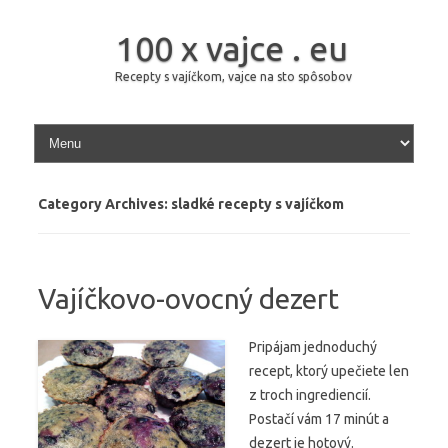
100 x vajce . eu
Recepty s vajíčkom, vajce na sto spôsobov
Skip to content
Category Archives:
sladké recepty s vajíčkom
Vajíčkovo-ovocný dezert
Pripájam jednoduchý
recept, ktorý upečiete len
z troch ingrediencií.
Postačí vám 17 minút a
dezert je hotový.