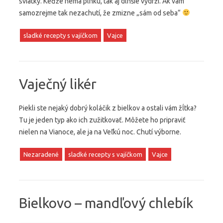
sviatky. Keďže nemá plnku, tak aj dlhšie vydrží. Ak vám
samozrejme tak nezachutí, že zmizne „sám od seba“
sladké recepty s vajíčkom
Vajce
Vaječný likér
Piekli ste nejaký dobrý koláčik z bielkov a ostali vám žĺtka?
Tu je jeden typ ako ich zužitkovať. Môžete ho pripraviť
nielen na Vianoce, ale ja na Veľkú noc. Chutí výborne.
Nezaradené
sladké recepty s vajíčkom
Vajce
Bielkovo – mandľový chlebík