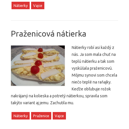
Nátierky
Vajce
Praženicová nátierka
Nátierky robí asi každý z
nás. Ja som mala chuť na
teplú nátierku a tak som
vyskúšala praženicovú.
Môjmu synovi som chcela
niečo teplé na raňajky.
Keďže obľubuje rožok
nakrájaný na kolieska a potretý nátierkou, spravila som
takýto variant aj jemu. Zachutila mu.
Nátierky
Praženice
Vajce