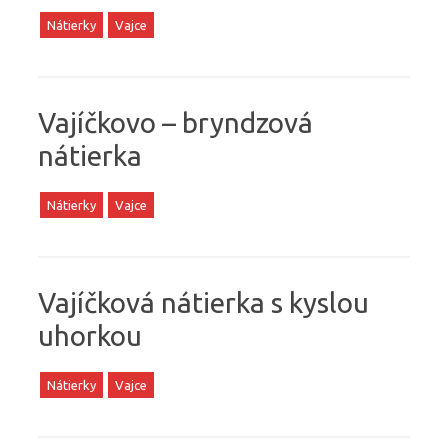
Nátierky
Vajce
Vajíčkovo – bryndzová
nátierka
Nátierky
Vajce
Vajíčková nátierka s kyslou
uhorkou
Nátierky
Vajce