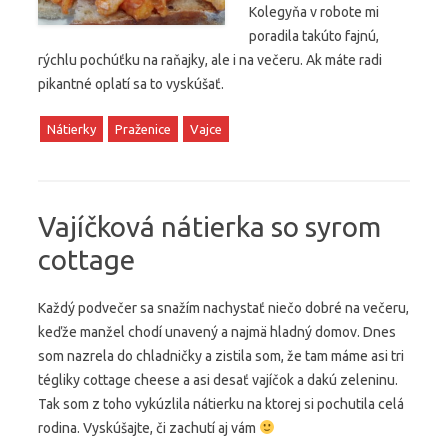
Kolegyňa v robote mi
poradila takúto fajnú,
rýchlu pochúťku na raňajky, ale i na večeru. Ak máte radi
pikantné oplatí sa to vyskúšať.
Nátierky
Praženice
Vajce
Vajíčková nátierka so syrom
cottage
Každý podvečer sa snažím nachystať niečo dobré na večeru,
keďže manžel chodí unavený a najmä hladný domov. Dnes
som nazrela do chladničky a zistila som, že tam máme asi tri
tégliky cottage cheese a asi desať vajíčok a dakú zeleninu.
Tak som z toho vykúzlila nátierku na ktorej si pochutila celá
rodina. Vyskúšajte, či zachutí aj vám