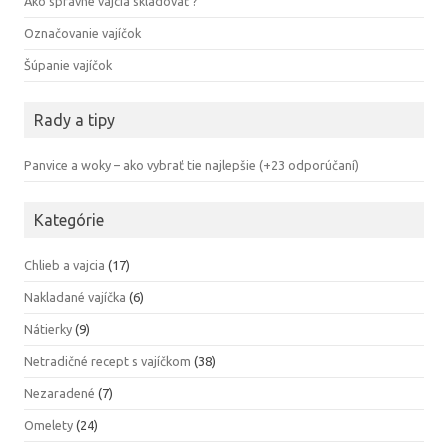
Ako správne vajcia skladovať ?
Označovanie vajíčok
Šúpanie vajíčok
Rady a tipy
Panvice a woky – ako vybrať tie najlepšie (+23 odporúčaní)
Kategórie
Chlieb a vajcia
(17)
Nakladané vajíčka
(6)
Nátierky
(9)
Netradičné recept s vajíčkom
(38)
Nezaradené
(7)
Omelety
(24)