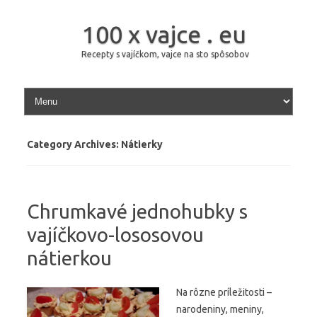
100 x vajce . eu
Recepty s vajíčkom, vajce na sto spôsobov
Skip to content
Category Archives:
Nátierky
Chrumkavé jednohubky s
vajíčkovo-lososovou
nátierkou
Na rôzne príležitosti –
narodeniny, meniny,