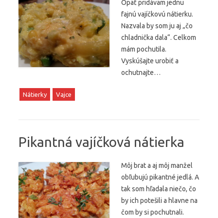
Opäť pridávam jednu
fajnú vajíčkovú nátierku.
Nazvala by som ju aj „čo
chladnička dala“. Celkom
mám pochutila.
Vyskúšajte urobiť a
ochutnajte…
Nátierky
Vajce
Pikantná vajíčková nátierka
Môj brat a aj môj manžel
obľubujú pikantné jedlá. A
tak som hľadala niečo, čo
by ich potešili a hlavne na
čom by si pochutnali.