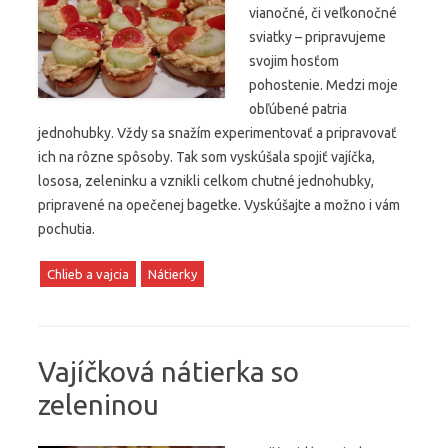
vianočné, či veľkonočné
sviatky – pripravujeme
svojim hosťom
pohostenie. Medzi moje
obľúbené patria
jednohubky. Vždy sa snažím experimentovať a pripravovať
ich na rôzne spôsoby. Tak som vyskúšala spojiť vajíčka,
lososa, zeleninku a vznikli celkom chutné jednohubky,
pripravené na opečenej bagetke. Vyskúšajte a možno i vám
pochutia.
Chlieb a vajcia
Nátierky
Vajíčková nátierka so
zeleninou