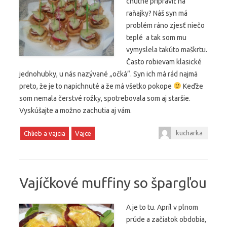
chutné pripraviť na
raňajky? Náš syn má
problém ráno zjesť niečo
teplé a tak som mu
vymyslela takúto maškrtu.
Často robievam klasické
jednohubky, u nás nazývané „očká“. Syn ich má rád najmä
preto, že je to napichnuté a že má všetko pokope
Keďže
som nemala čerstvé rožky, spotrebovala som aj staršie.
Vyskúšajte a možno zachutia aj vám.
kucharka
Chlieb a vajcia
Vajce
Vajíčkové muffiny so špargľou
A je to tu. Apríl v plnom
prúde a začiatok obdobia,