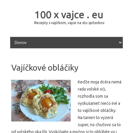
100 x vajce . eu
Recepty s vajíčkom, vajce na sto spôsobov
Skip to content
Vajíčkové obláčiky
Keďže moja dcéra nemá
rada volské oči,
rozhodla som sa
vyskušanieť niečo iné a
to vajíčkové obláčiky.
Na tanieri to vyzerá
super, no chuťovo sa to
od volského oka líši. Vyskúšajte a možno si to oblúbite vy i