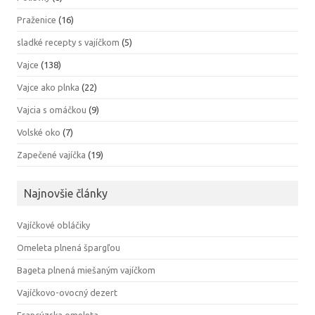
Praženice
(16)
sladké recepty s vajíčkom
(5)
Vajce
(138)
Vajce ako plnka
(22)
Vajcia s omáčkou
(9)
Volské oko
(7)
Zapečené vajíčka
(19)
Najnovšie články
Vajíčkové obláčiky
Omeleta plnená špargľou
Bageta plnená miešaným vajíčkom
Vajíčkovo-ovocný dezert
Francúzska omeleta