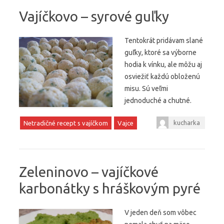
Vajíčkovo – syrové guľky
Tentokrát pridávam slané
guľky, ktoré sa výborne
hodia k vínku, ale môžu aj
osviežiť každú obloženú
misu. Sú veľmi
jednoduché a chutné.
kucharka
Netradičné recept s vajíčkom
Vajce
Zeleninovo – vajíčkové
karbonátky s hráškovým pyré
V jeden deň som vôbec