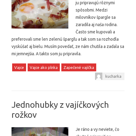
ju pripravujú rôznymi
spôsobmi. Medzi
milovníkov špargle sa
zaradila aj naša rodina.
Často sme kupovali a
preferovali sme len zelenú špargľu a tak som sa rozhodla
vyskúšať aj bielu. Musím povedať, ze nám chutila a zadala sa
mi jemnejšia. A takto som ju pripravila.
Vajce
Vajce ako plnka
Zapečené vajíčka
kucharka
Jednohubky z vajíčkových
rožkov
Je ráno a vy neviete, čo