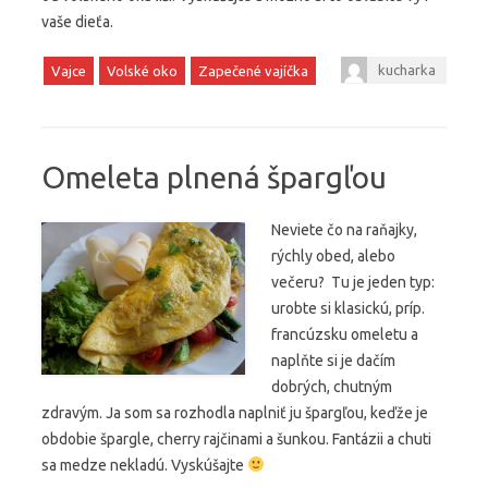
vaše dieťa.
kucharka
Vajce
Volské oko
Zapečené vajíčka
Omeleta plnená špargľou
Neviete čo na raňajky,
rýchly obed, alebo
večeru? Tu je jeden typ:
urobte si klasickú, príp.
francúzsku omeletu a
naplňte si je dačím
dobrých, chutným
zdravým. Ja som sa rozhodla naplniť ju špargľou, keďže je
obdobie špargle, cherry rajčinami a šunkou. Fantázii a chuti
sa medze nekladú. Vyskúšajte