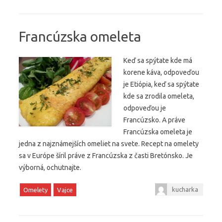
Francúzska omeleta
Keď sa spýtate kde má
korene káva, odpoveďou
je Etiópia, keď sa spýtate
kde sa zrodila omeleta,
odpoveďou je
Francúzsko. A práve
Francúzska omeleta je
jedna z najznámejších omeliet na svete. Recept na omelety
sa v Európe šíril práve z Francúzska z časti Bretónsko. Je
výborná, ochutnajte.
kucharka
Omelety
Vajce