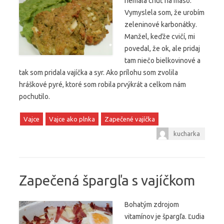
nemala chuť na mäso.
Vymyslela som, že urobím
zeleninové karbonátky.
Manžel, keďže cvičí, mi
povedal, že ok, ale pridaj
tam niečo bielkovinové a
tak som pridala vajíčka a syr. Ako prílohu som zvolila
hráškové pyré, ktoré som robila prvýkrát a celkom nám
pochutilo.
Vajce
Vajce ako plnka
Zapečené vajíčka
kucharka
Zapečená špargľa s vajíčkom
Bohatým zdrojom
vitamínov je špargľa. Ľudia