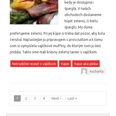
kedy je dostupná i
špargľa. V našich
obchodoch dostaneme
kúpiť zelenú, či bielu
špargľu. My doma
preferujeme zelenú. Pri jej kúpe si treba dať pozor, aby bola
čerstvá. Najčastejšie ju pripravujem s prosciuttom a k tomu
som si vymyslela vajíčkové muffiny, do ktorým som ju tiež
pridala. Takto sme mali krásny zelený tanier s vajíčkom.
Netradičné recept s vajíčkom
Vajce
Vajce ako plnka
kucharka
1
2
3
4
Next ›
Last »