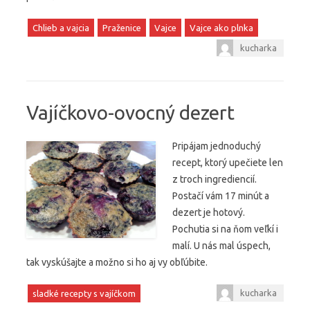
Chlieb a vajcia
Praženice
Vajce
Vajce ako plnka
kucharka
Vajíčkovo-ovocný dezert
Pripájam jednoduchý
recept, ktorý upečiete len
z troch ingrediencií.
Postačí vám 17 minút a
dezert je hotový.
Pochutia si na ňom veľkí i
malí. U nás mal úspech,
tak vyskúšajte a možno si ho aj vy obľúbite.
kucharka
sladké recepty s vajíčkom