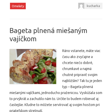
kucharka
Omelety
Bageta plnená miešaným
vajíčkom
Ráno vstanete, máte viac
času ako zvyčajne a
chcete niečo dobré,
chrumkavé a najmä
chutné pripraviť svojim
najbližším? Tak tu je jeden
typ – Bageta plnená
miešanými vajíčkami, jednoducho praženicou. Vyskúšala som
to prvýkrát a zachutilo nám to. Určite to budem robievať aj
častejšie. Kľudne to môžete servírovať aj svojim hosťom pri
priateľskom stretnutí.