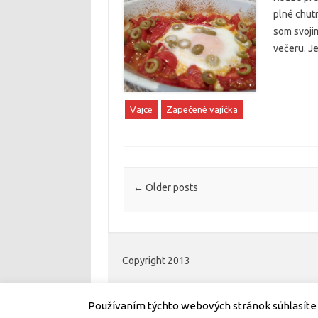
plné chutn
som svoji
večeru. Je
Vajce
Zapečené vajíčka
Post navigation
←
Older posts
Copyright 2013
Používaním týchto webových stránok súhlasíte 