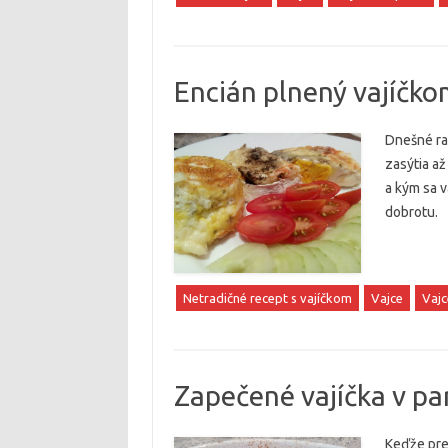
Encián plnený vajíčko
Dnešné raň
zasýtia až
a kým sa v
dobrotu.
Netradičné recept s vajíčkom
Vajce
Vajc
Zapečené vajíčka v pa
Keďže pre