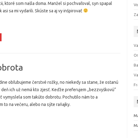
ii, ktoré som našla doma. Manžel si pochvaľoval, syn spapal
Vo
 asi sa mi vydarili. Skúste sa aj vy inšpirovať
Za
Va
Om
obrota
Ba
Va
dine obľubujeme čerstvé rožky, no niekedy sa stane, že ostanú
Fr
ý deň ich už nemá kto zjesť. Keďže preferujem „bezzvyškovú“
 vymyslela som takúto dobrotu. Pochutilo nám to a
m to na večeru, alebo na sýte raňajky.
Ma
Ma