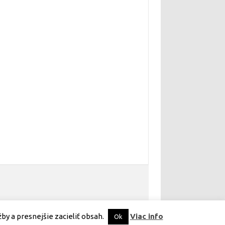
Iconic One Pro
Theme | Powered by
Wordpress
y a presnejšie zacieliť obsah.
Viac info
Ok