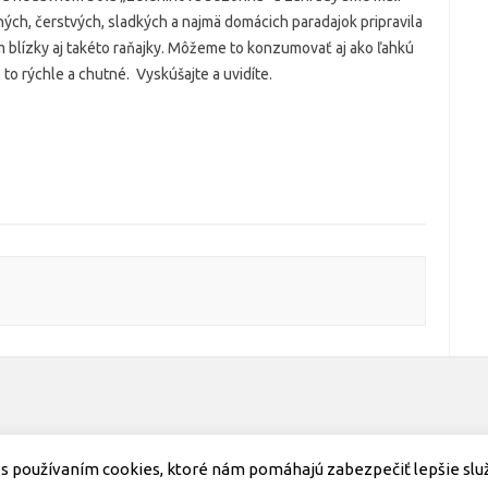
ých, čerstvých, sladkých a najmä domácich paradajok pripravila
m blízky aj takéto raňajky. Môžeme to konzumovať aj ako ľahkú
 to rýchle a chutné. Vyskúšajte a uvidíte.
s používaním cookies, ktoré nám pomáhajú zabezpečiť lepšie služb