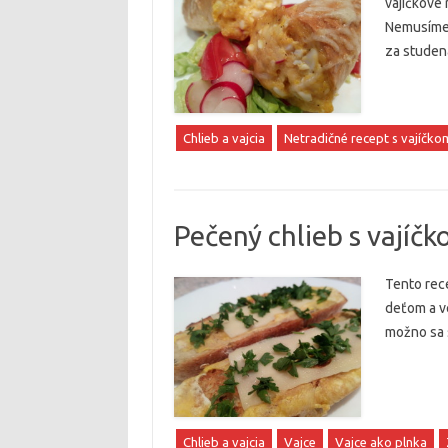
vajíčkové 
Nemusíme 
za studena
Chlieb a vajcia
Netradičné recept s vajíčko
Pečený chlieb s vajíč
Tento rece
deťom a ve
možno sa 
Chlieb a vajcia
Vajce
Vajce ako plnka