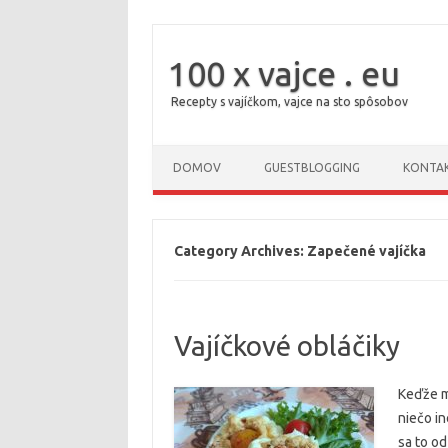
100 x vajce . eu
Recepty s vajíčkom, vajce na sto spôsobov
DOMOV
GUESTBLOGGING
KONTA
Category Archives:
Zapečené vajíčka
Vajíčkové obláčiky
Keďže m
niečo in
sa to od