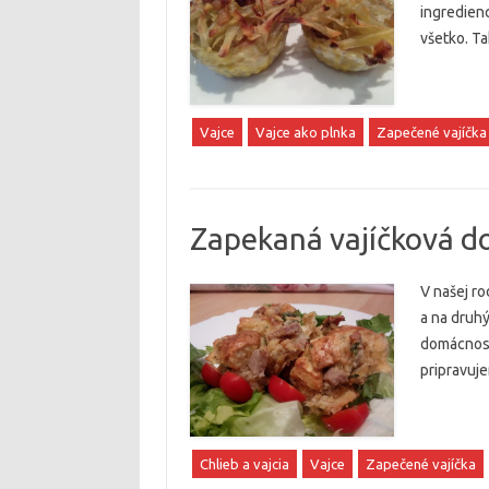
ingredienc
všetko. Tak
Vajce
Vajce ako plnka
Zapečené vajíčka
Zapekaná vajíčková d
V našej ro
a na druh
domácnosť
pripravuje
Chlieb a vajcia
Vajce
Zapečené vajíčka