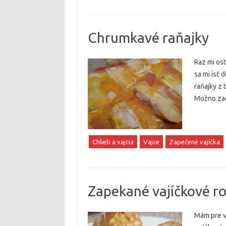
Chrumkavé raňajky
Raz mi os
sa mi ísť 
raňajky z 
Možno zac
Chlieb a vajcia
Vajce
Zapečené vajíčka
Zapekané vajíčkové r
Mám pre v