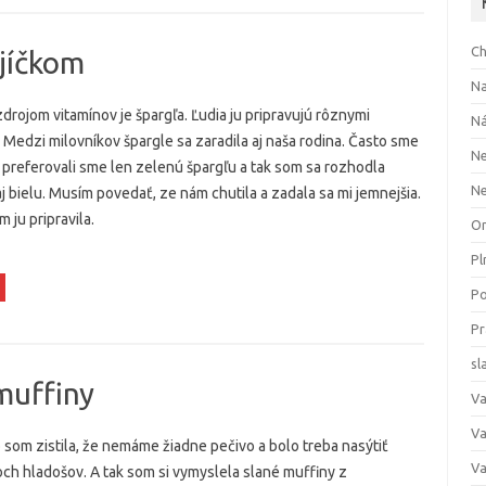
Ch
jíčkom
Na
rojom vitamínov je špargľa. Ľudia ju pripravujú rôznymi
Ná
Medzi milovníkov špargle sa zaradila aj naša rodina. Často sme
Ne
 preferovali sme len zelenú špargľu a tak som sa rozhodla
N
j bielu. Musím povedať, ze nám chutila a zadala sa mi jemnejšia.
m ju pripravila.
O
Pl
Po
Pr
sl
muffiny
Va
Va
som zistila, že nemáme žiadne pečivo a bolo treba nasýtiť
Va
ch hladošov. A tak som si vymyslela slané muffiny z