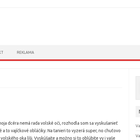
Skip to content
KT
REKLAMA
oja dcéra nemá rada volské oči, rozhodla som sa vyskušanieť
Va
é a to vajíčkové obláčiky. Na tanieri to vyzerá super, no chuťovo
Va
 volského oka líši. Vyskúšajte a možno si to oblúbite vy i vaše