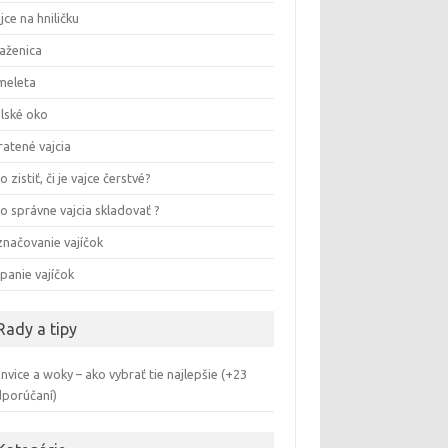
jce na hniličku
aženica
meleta
lské oko
ratené vajcia
o zistiť, či je vajce čerstvé?
o správne vajcia skladovať ?
načovanie vajíčok
panie vajíčok
Rady a tipy
nvice a woky – ako vybrať tie najlepšie (+23
porúčaní)