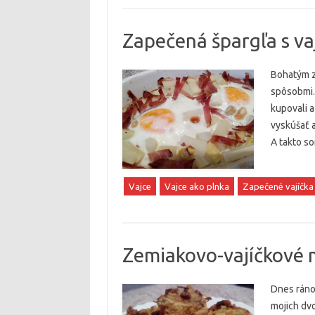
Zapečená špargľa s va
Bohatým zd
spôsobmi. 
kupovali a
vyskúšať a
A takto so
Vajce
Vajce ako plnka
Zapečené vajíčka
Zemiakovo-vajíčkové 
Dnes ráno 
mojich dvo