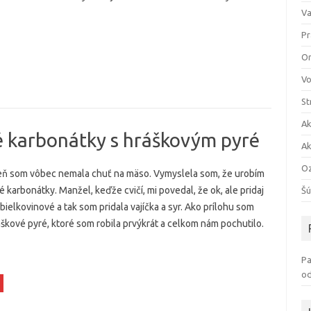
Va
Pr
O
Vo
St
Ak
é karbonátky s hráškovým pyré
Ak
Oz
eň som vôbec nemala chuť na mäso. Vymyslela som, že urobím
 karbonátky. Manžel, keďže cvičí, mi povedal, že ok, ale pridaj
Šú
bielkovinové a tak som pridala vajíčka a syr. Ako prílohu som
áškové pyré, ktoré som robila prvýkrát a celkom nám pochutilo.
Pa
od