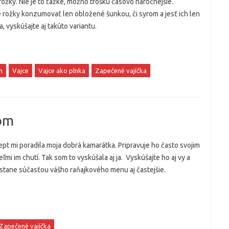
rožky. Nie je to ťažké, možno trošku časovo náročnejšie.
rožky konzumovať len obložené šunkou, či syrom a jesť ich len
, vyskúšajte aj takúto variantu.
m
Vajce
Vajce ako plnka
Zapečené vajíčka
kom
pt mi poradila moja dobrá kamarátka. Pripravuje ho často svojim
ľmi im chutí. Tak som to vyskúšala aj ja. Vyskúšajte ho aj vy a
stane súčasťou vášho raňajkového menu aj častejšie.
Zapečené vajíčka