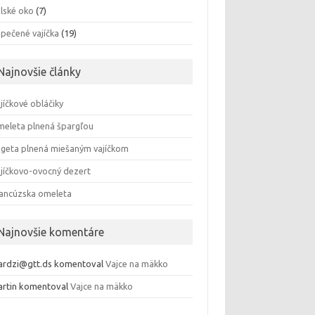
lské oko
(7)
pečené vajíčka
(19)
Najnovšie články
jíčkové obláčiky
eleta plnená špargľou
geta plnená miešaným vajíčkom
jíčkovo-ovocný dezert
ancúzska omeleta
Najnovšie komentáre
rdzi@gtt.ds
komentoval
Vajce na mäkko
rtin
komentoval
Vajce na mäkko