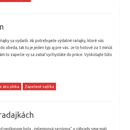
m
ajky sa vydarili. Ak potrebujete výdatné raňajky, ktoré vás
 do obeda, tak tu je jeden typ aj pre vás. Je to hotové za 5 minút
ám to zapečie vy sa zatiaľ vychystáte do práce. Vyskúšajte túto
e ako plnka
Zapečené vajíčka
radajkách
d nedávnom bola „zeleninová sezónna“ a záhrady sme mali