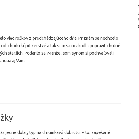
talo viac rožkov z predchádzajúceho dňa. Priznám sa nechcelo
do obchodu kúpiť čerstvé a tak som sa rozhodla pripraviť chutné
tých starších. Podarilo sa. Manžel som synom si pochvaľovali.
hutia aj Vám.
ožky
ás jedne dobrý typ na chrumkavú dobrotu. A to: zapekané