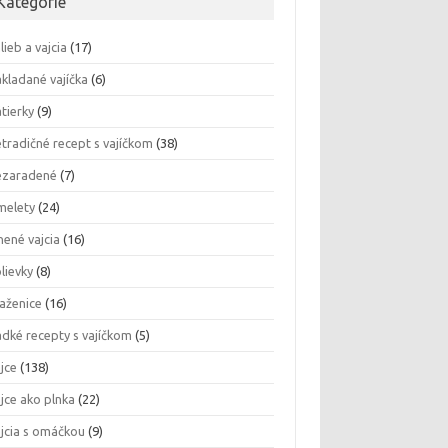
Kategórie
lieb a vajcia
(17)
kladané vajíčka
(6)
tierky
(9)
tradičné recept s vajíčkom
(38)
ezaradené
(7)
melety
(24)
nené vajcia
(16)
lievky
(8)
aženice
(16)
adké recepty s vajíčkom
(5)
jce
(138)
jce ako plnka
(22)
jcia s omáčkou
(9)