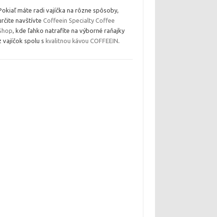
Pokiaľ máte radi vajíčka na rôzne spôsoby,
určite navštívte
Coffeein Specialty Coffee
Shop
, kde ľahko natrafíte na výborné raňajky
z vajíčok spolu s
kvalitnou kávou COFFEEIN
.