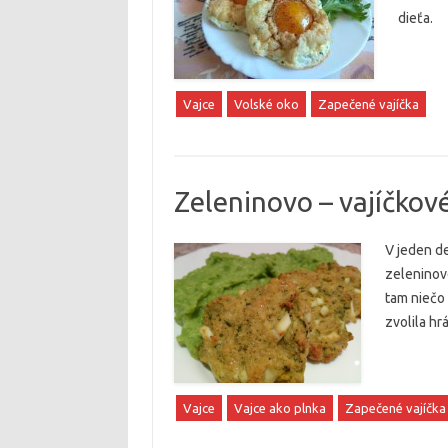
dieťa.
Vajce
Volské oko
Zapečené vajíčka
Zeleninovo – vajíčkov
V jeden d
zeleninové
tam niečo 
zvolila hr
Vajce
Vajce ako plnka
Zapečené vajíčka