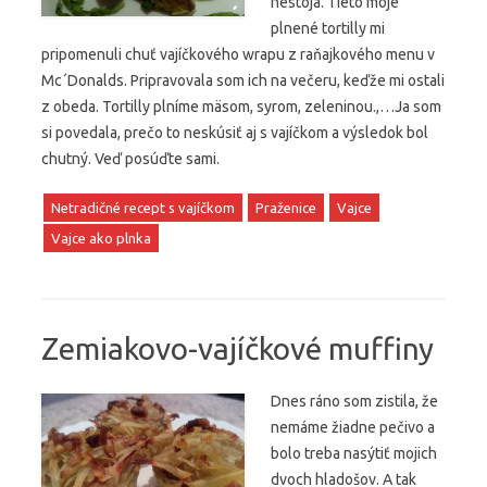
nestoja. Tieto moje
plnené tortilly mi
pripomenuli chuť vajíčkového wrapu z raňajkového menu v
Mc´Donalds. Pripravovala som ich na večeru, keďže mi ostali
z obeda. Tortilly plníme mäsom, syrom, zeleninou.,…Ja som
si povedala, prečo to neskúsiť aj s vajíčkom a výsledok bol
chutný. Veď posúďte sami.
Netradičné recept s vajíčkom
Praženice
Vajce
Vajce ako plnka
Zemiakovo-vajíčkové muffiny
Dnes ráno som zistila, že
nemáme žiadne pečivo a
bolo treba nasýtiť mojich
dvoch hladošov. A tak