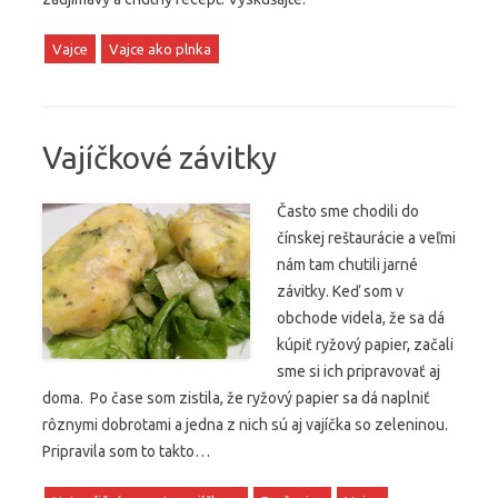
Vajce
Vajce ako plnka
Vajíčkové závitky
Často sme chodili do
čínskej reštaurácie a veľmi
nám tam chutili jarné
závitky. Keď som v
obchode videla, že sa dá
kúpiť ryžový papier, začali
sme si ich pripravovať aj
doma. Po čase som zistila, že ryžový papier sa dá naplniť
rôznymi dobrotami a jedna z nich sú aj vajíčka so zeleninou.
Pripravila som to takto…