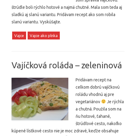
som spravila vajíčkovú.
štrúdle boli rýchlo hotové a najmä chutné. Mala som teda aj
sladkú aj slanú variantu. Pridávam recept ako som robila
slanú variantu. Vyskúšajte.
Vajce
Vajce ako plnka
Vajíčková roláda – zeleninová
Pridávam recept na
celkom dobrú vajíčkovú
roládu vhodnú aj pre
vegetariánov
Je rýchla
a chutná. Použila som na
ňu hotové, ťahané,
štrúdľové cesto, nakoľko
kúpené lístkové cesto nie je moc zdravé, keďže obsahuje