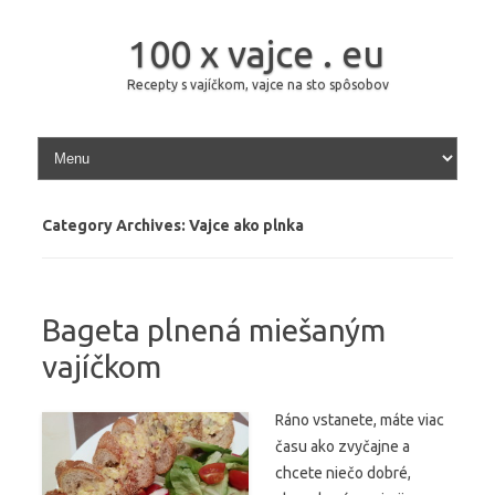
100 x vajce . eu
Recepty s vajíčkom, vajce na sto spôsobov
Skip to content
Category Archives:
Vajce ako plnka
Bageta plnená miešaným
vajíčkom
Ráno vstanete, máte viac
času ako zvyčajne a
chcete niečo dobré,