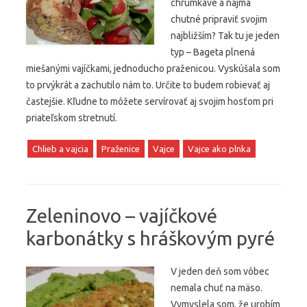
chrumkavé a najmä
chutné pripraviť svojim
najbližším? Tak tu je jeden
typ – Bageta plnená
miešanými vajíčkami, jednoducho praženicou. Vyskúšala som
to prvýkrát a zachutilo nám to. Určite to budem robievať aj
častejšie. Kľudne to môžete servírovať aj svojim hosťom pri
priateľskom stretnutí.
Chlieb a vajcia
Praženice
Vajce
Vajce ako plnka
Zeleninovo – vajíčkové
karbonátky s hráškovým pyré
V jeden deň som vôbec
nemala chuť na mäso.
Vymyslela som, že urobím