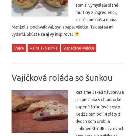
som si vymyslela slané
muffiny z ingrediencii,
ktoré som našla doma.
Manžel si pochvaľoval, syn spapal všetko. Tak asi sa mi
vydarili. Skúste sa aj vy inšpirovať
Vajce
Vajce ako plnka
Zapečené vajíčka
Vajíčková roláda so šunkou
Raz sme čakali návštevu a
ja som mala v chladničke
kúpené štrúdľové cesto.
Keďže tam boli 4 pláty z
dvoch som urobila
jablkovú štrúdľu a z dvoch