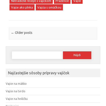
Netradičné recept s vajíčkom
Praženice
Vajce
Vajce ako plnka
Vajcia s omáčkou
Post navigation
←
Older posts
Hľadať:
Najčastejšie sôsoby prípravy vajíčok
Vajce na mäkko
Vajce na tvrdo
Vajce na hniličku