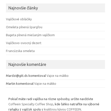
Najnovšie články
Vajíčkové obláčiky
Omeleta plnená špargľou
Bageta plnená miešaným vajíčkom
Vajíčkovo-ovocný dezert
Francúzska omeleta
Najnovšie komentáre
Mardzi@gtt.ds
komentoval
Vajce na mäkko
Martin
komentoval
Vajce na mäkko
Pokiaľ máte radi vajíčka na rôzne spôsoby, určite navštívte
Coffeein Specialty Coffee Shop
, kde ľahko natrafíte na výborné
raňajky z vajíčok spolu s
kvalitnou kávou COFFEEIN
.