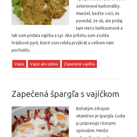
zeleninové karbonátky.
Manžel, keďže cvičí, mi
povedal, že ok, ale pridaj
tam niečo bielkovinové a
tak som pridala vajíčka a syr. Ako prílohu som zvolila
hráškové pyré, ktoré som robila prvýkrát a celkom nám
pochutilo.
Vajce
Vajce ako plnka
Zapečené vajíčka
Zapečená špargľa s vajíčkom
Bohatým zdrojom
vitamínov je špargľa. Ľudia
ju pripravujú rôznymi
spôsobmi. Medzi