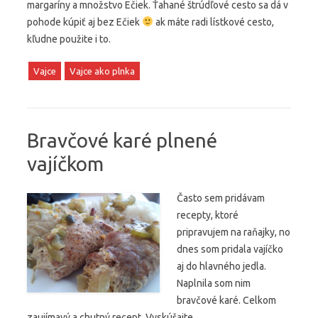
margaríny a množstvo Ečiek. Ťahané štrúdľové cesto sa dá v
pohode kúpiť aj bez Ečiek
ak máte radi lístkové cesto,
kľudne použite i to.
Vajce
Vajce ako plnka
Bravčové karé plnené
vajíčkom
Často sem pridávam
recepty, ktoré
pripravujem na raňajky, no
dnes som pridala vajíčko
aj do hlavného jedla.
Naplnila som nim
bravčové karé. Celkom
zaujímavý a chutný recept. Vyskúšajte.