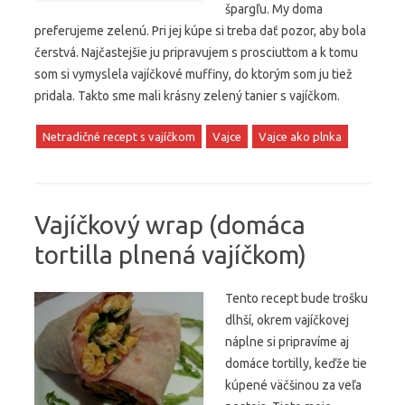
špargľu. My doma
preferujeme zelenú. Pri jej kúpe si treba dať pozor, aby bola
čerstvá. Najčastejšie ju pripravujem s prosciuttom a k tomu
som si vymyslela vajíčkové muffiny, do ktorým som ju tiež
pridala. Takto sme mali krásny zelený tanier s vajíčkom.
Netradičné recept s vajíčkom
Vajce
Vajce ako plnka
Vajíčkový wrap (domáca
tortilla plnená vajíčkom)
Tento recept bude trošku
dlhší, okrem vajíčkovej
náplne si pripravíme aj
domáce tortilly, keďže tie
kúpené väčšinou za veľa