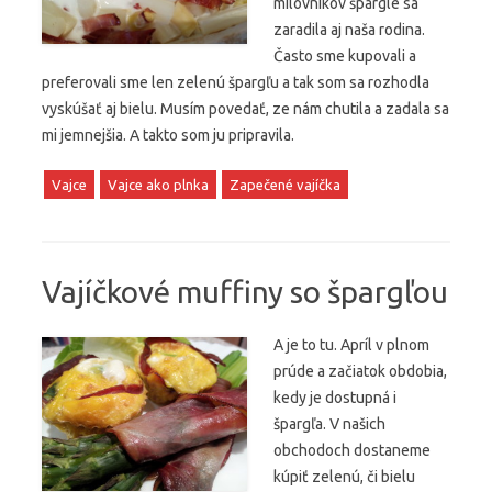
milovníkov špargle sa
zaradila aj naša rodina.
Často sme kupovali a
preferovali sme len zelenú špargľu a tak som sa rozhodla
vyskúšať aj bielu. Musím povedať, ze nám chutila a zadala sa
mi jemnejšia. A takto som ju pripravila.
Vajce
Vajce ako plnka
Zapečené vajíčka
Vajíčkové muffiny so špargľou
A je to tu. Apríl v plnom
prúde a začiatok obdobia,
kedy je dostupná i
špargľa. V našich
obchodoch dostaneme
kúpiť zelenú, či bielu