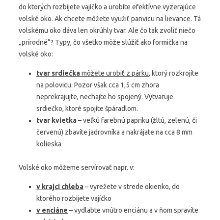
do ktorých rozbijete vajíčko a urobíte efektívne vyzerajúce
volské oko. Ak chcete môžete využiť panvicu na lievance. Tá
volskému oko dáva len okrúhly tvar. Ale čo tak zvoliť niečo
„prírodné“? Typy, čo všetko môže slúžiť ako formička na
volské oko:
tvar srdiečka
môžete urobiť z párku
, ktorý rozkrojíte
na polovicu. Pozor však cca 1,5 cm zhora
neprekrajujte, nechajte ho spojený. Vytvaruje
srdiečko, ktoré spojíte špáradlom.
tvar kvietka –
veľkú farebnú papriku (žltú, zelenú, či
červenú) zbavíte jadrovníka a nakrájate na cca 8 mm
kolieska
Volské oko môžeme servírovať napr. v:
v krajci chleba
– vyrežete v strede okienko, do
ktorého rozbijete vajíčko
v enciáne
– vydlabte vnútro enciánu a v ňom spravíte