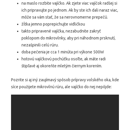
na maslo rozbite vajíčko. Ak zjete viac vajíčok radšej si
ich pripravujte po jednom. Ak by ste ich dali naraz viac,
môže sa vám stať, že sa nerovnomerne prepečú.
žĺtka jemno poprepichujte vidličkou
takto pripravené vajíčka, nezabudnite zakryť
poklopom do mikrovlnky, aby pri náhodnom prsknutí,
nezašpinili celú rúru.
doba pečenia je cca 1 minúta pri výkone 500W
hotovú vajíčkovú pochúťku osoľte, ak máte radi
štipľavé aj okoreňte mletým čiernym korením.
Pozrite si aj iný zaujímavý spôsob prípravy volského oka, kde
síce použijete mikrovlnú rúru, ale vajíčko do nej nepôjde: