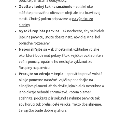
použite panvicu na dolky/šišky.
Zvoľte vhodný tuk na smaženie
– volské oko
môžete pripraviť na olivovom oleji, ale i na bravčovej
masti. Chutný pokrm pripravíme aj
na výpeku zo
slaniny
.
Vysoká teplota panvice –
ak nechcete, aby sa bielok
lepil na panvicu, určite dbajte nato, aby olej v nej bol
poriadne rozpálený.
Neponáhľajte sa
– ak chcete mať vzhľadné volské
oko, ktoré bude mať pekný žĺtok, vajíčko rozklepnite a
veľmi pomaly, opatrne ho nechajte vykĺznuť zo
škrupiny na panvicu.
Pracujte so zdrojom tepla
– spraviť to pravé volské
oko je pomerne náročné. Vajíčko ponechajte na
silnejšom plameni, až do chvíle, kým bielok nestuhne a
jeho okraje nebudú chrumkavé. Potom plameň
stiahnite, počkajte pár sekúnd a nahnite panvicu tak,
aby horúci tuk prelial celé vajíčka. Takto dosiahneme,
že vajíčko bude dobré aj zhora.