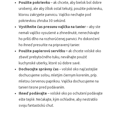
Použite pokrievku
– ak chcete, aby bielok bol dobre
urobený, ale aby žĺtok ostal tekutý, použite pokrievku,
ktorou zakryjete panvicu. Vajíčko nechajte pod
pokrievkou zhruba 30 sekúnd.
Vystihnite čas presunu vajíčka na tanier
– aby ste
nemali vajíčko vysušené a zhnednuté, nenechávajte
ho príliš dlho na rozhorúčenej panvici. Po dokončení
ho ihneď presuňte na pripravený tanier.
Použite papierovú servítku –
ak chcete volské oko
zbaviť prebytočného tuku, neváhajte použiť
kuchynské utierky, ktoré sú dobre savé.
Dochucujte správny čas
– volské oko najčastejšie
dochucujeme soľou, mletým čiernym korením, príp.
mletou červenou paprikou. Vajíčka dochucujeme na
tanieri tesne pred podávaním.
Ihneď podávajte
– volské oko po ochutení podávajte
ešte teplé. Nečakajte, kým ochladne, aby nestratilo
svoju fantastickú chuť.