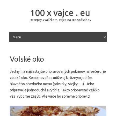
100 x vajce . eu
Recepty s vajíčkom, vajce na sto spôsobov
Skip to content
Volské oko
Jedným z najčastejšie pripravovaných pokrmov na večeru je
volské oko. Kombinovať sa môže aj k rôznym jedlám
hlavného obedného menu (prívarky, stejky, …). Jeho
príprava je jednoduchá a rýchla. Takto pripravené vajíčko
vás výborne zasýti. Ale viete ho správne pripraviť?