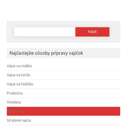
Hľadať:
Najčastejšie sôsoby prípravy vajíčok
Vajce na mäkko
Vajce na tvrdo
Vajce na hniličku
Praženica
Omeleta
Volské oko
Stratené vajcia