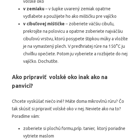
volské oko
v zemiaku
– v šupke uvarený zemiak opatrne
vydlabete a použijete ho ako mištičku pre vajíčko
v cibuľovej mištičke
– zoberiete väčšiu cibuľu,
prekrojíte na polovicu a opatrne zoberiete najväčšiu
cibuľovú vrstvu, ktorú posypete štipkou múky a vložíte
je na vymastený plech. V predhriatej rúre na 150°C ju
chvíľku opečiete. Potom ju vyberiete a rozbijete do nej
vajíčko. Dochutíte.
Ako pripraviť volské oko inak ako na
panvici?
Chcete vyskúšať niečo iné? Máte doma mikrovlnú rúru? Čo
tak skúsiť si pripraviť volské oko v nej. Neviete ako na to?
Poradíme vám:
zoberiete si plochú formu,príp. tanier, ktorý poriadne
vytriete maslom