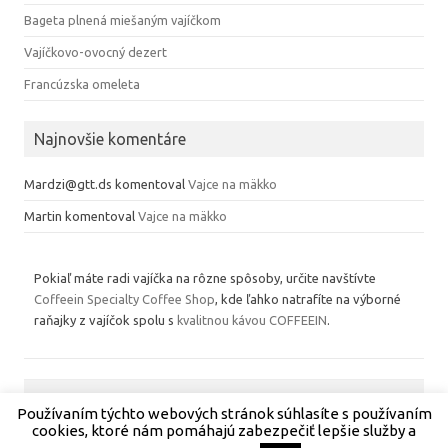
Bageta plnená miešaným vajíčkom
Vajíčkovo-ovocný dezert
Francúzska omeleta
Najnovšie komentáre
Mardzi@gtt.ds
komentoval
Vajce na mäkko
Martin
komentoval
Vajce na mäkko
Pokiaľ máte radi vajíčka na rôzne spôsoby, určite navštívte
Coffeein Specialty Coffee Shop
, kde ľahko natrafíte na výborné
raňajky z vajíčok spolu s
kvalitnou kávou COFFEEIN
.
Používaním týchto webových stránok súhlasíte s používaním
Copyright 2013
cookies, ktoré nám pomáhajú zabezpečiť lepšie služby a