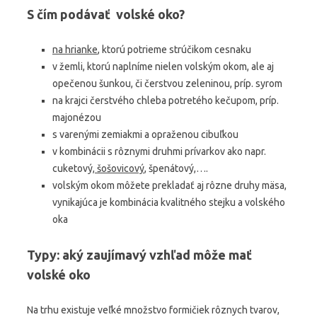
S čím podávať volské oko?
na hrianke
, ktorú potrieme strúčikom cesnaku
v žemli, ktorú naplníme nielen volským okom, ale aj
opečenou šunkou, či čerstvou zeleninou, príp. syrom
na krajci čerstvého chleba potretého kečupom, príp.
majonézou
s varenými zemiakmi a opraženou cibuľkou
v kombinácii s rôznymi druhmi prívarkov ako napr.
cuketový,
šošovicový
, špenátový,….
volským okom môžete prekladať aj rôzne druhy mäsa,
vynikajúca je kombinácia kvalitného stejku a volského
oka
Typy: aký zaujímavý vzhľad môže mať
volské oko
Na trhu existuje veľké množstvo formičiek rôznych tvarov,