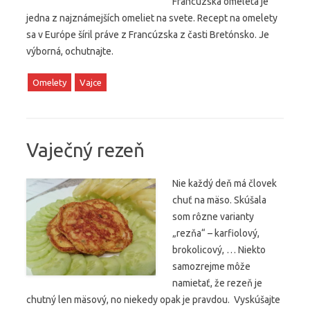
Francúzska omeleta je
jedna z najznámejších omeliet na svete. Recept na omelety
sa v Európe šíril práve z Francúzska z časti Bretónsko. Je
výborná, ochutnajte.
Omelety
Vajce
Vaječný rezeň
Nie každý deň má človek
chuť na mäso. Skúšala
som rôzne varianty
„rezňa“ – karfiolový,
brokolicový, … Niekto
samozrejme môže
namietať, že rezeň je
chutný len mäsový, no niekedy opak je pravdou. Vyskúšajte