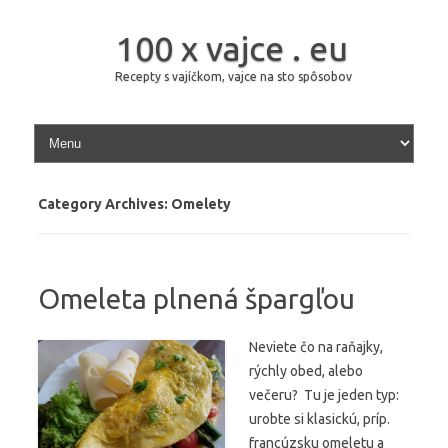
100 x vajce . eu
Recepty s vajíčkom, vajce na sto spôsobov
Skip to content
Category Archives:
Omelety
Omeleta plnená špargľou
Neviete čo na raňajky,
rýchly obed, alebo
večeru? Tu je jeden typ:
urobte si klasickú, príp.
francúzsku omeletu a