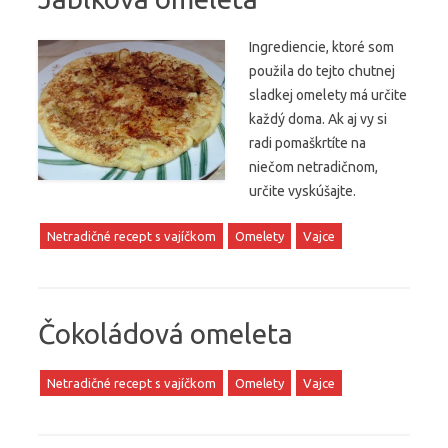
Ingrediencie, ktoré som
použila do tejto chutnej
sladkej omelety má určite
každý doma. Ak aj vy si
radi pomaškrtíte na
niečom netradičnom,
určite vyskúšajte.
Netradičné recept s vajíčkom
Omelety
Vajce
Čokoládová omeleta
Netradičné recept s vajíčkom
Omelety
Vajce