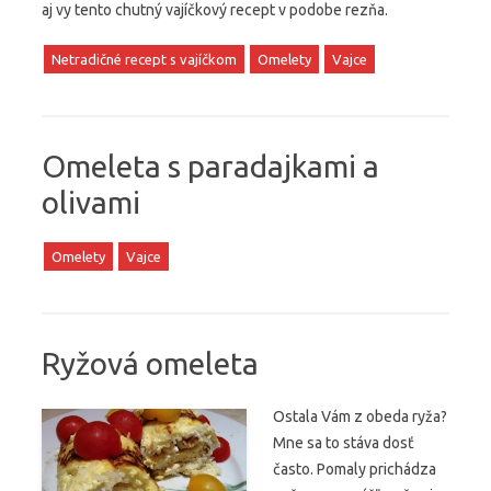
aj vy tento chutný vajíčkový recept v podobe rezňa.
Netradičné recept s vajíčkom
Omelety
Vajce
Omeleta s paradajkami a
olivami
Omelety
Vajce
Ryžová omeleta
Ostala Vám z obeda ryža?
Mne sa to stáva dosť
často. Pomaly prichádza