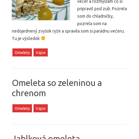
večer a rozmýšľam čo si
pripraviť pod zub. Pozrela
som do chladničky,
pozrela som na
nedojednený zvyšok ryže a spravila som si parádnu večeru.
Tu je výsledok
Omelety
Vajce
Omeleta so zeleninou a
chrenom
Omelety
Vajce
Jablková omeleta