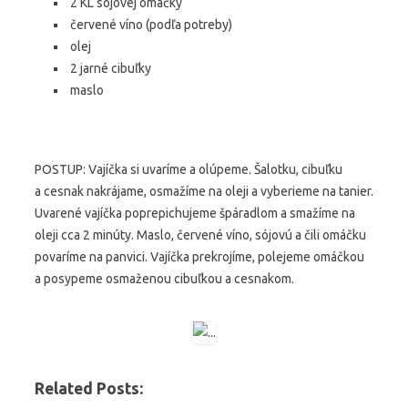
2 KL sójovej omáčky
červené víno (podľa potreby)
olej
2 jarné cibuľky
maslo
POSTUP: Vajíčka si uvaríme a olúpeme. Šalotku, cibuľku
a cesnak nakrájame, osmažíme na oleji a vyberieme na tanier.
Uvarené vajíčka poprepichujeme špáradlom a smažíme na
oleji cca 2 minúty. Maslo, červené víno, sójovú a čili omáčku
povaríme na panvici. Vajíčka prekrojíme, polejeme omáčkou
a posypeme osmaženou cibuľkou a cesnakom.
Related Posts: