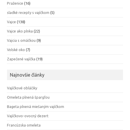
Praženice
(16)
sladké recepty s vajíčkom
(5)
Vajce
(138)
Vajce ako plnka
(22)
Vajcia s omáčkou
(9)
Volské oko
(7)
Zapečené vajíčka
(19)
Najnovšie články
Vajíčkové obláčiky
Omeleta plnená špargľou
Bageta plnená miešaným vajíčkom
Vajíčkovo-ovocný dezert
Francúzska omeleta