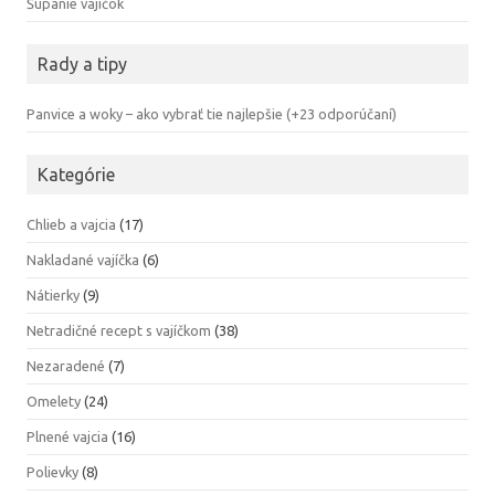
Šúpanie vajíčok
Rady a tipy
Panvice a woky – ako vybrať tie najlepšie (+23 odporúčaní)
Kategórie
Chlieb a vajcia
(17)
Nakladané vajíčka
(6)
Nátierky
(9)
Netradičné recept s vajíčkom
(38)
Nezaradené
(7)
Omelety
(24)
Plnené vajcia
(16)
Polievky
(8)