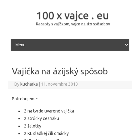
100 x vajce . eu
Recepty s vajíčkom, vajce na sto spôsobov
Skip to content
Vajíčka na ázijský spôsob
By
kucharka
|
11. novembra 2013
Potrebujeme:
2 na tvrdo uvarené vajíčka
2 strúčky cesnaku
2 šalotky
2 KL sladkej čili omáčky