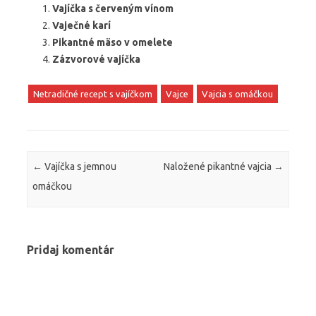
Vajíčka s červeným vínom
Vaječné karí
Pikantné mäso v omelete
Zázvorové vajíčka
Netradičné recept s vajíčkom
Vajce
Vajcia s omáčkou
Post navigation
←
Vajíčka s jemnou
Naložené pikantné vajcia
→
omáčkou
Pridaj komentár