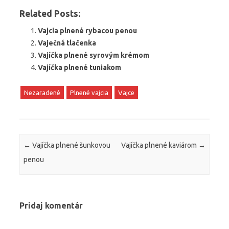
Related Posts:
Vajcia plnené rybacou penou
Vaječná tlačenka
Vajíčka plnené syrovým krémom
Vajíčka plnené tuniakom
Nezaradené
Plnené vajcia
Vajce
Post navigation
←
Vajíčka plnené šunkovou
Vajíčka plnené kaviárom
→
penou
Pridaj komentár