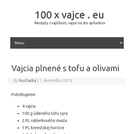
100 x vajce . eu
Recepty s vajíčkom, vajce na sto spôsobov
Skip to content
Vajcia plnené s tofu a olivami
By
kucharka
|
1. decembra 2013
Potrebujeme:
4 vajcia
100 g údeného tofu syra
2 PL nátierkového masla
1 PL kremžskej horčice