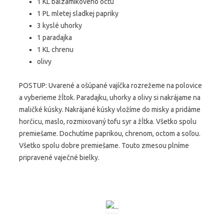
1 KL balzamikového octu
1 PL mletej sladkej papriky
3 kyslé uhorky
1 paradajka
1 KL chrenu
olivy
POSTUP: Uvarené a ošúpané vajíčka rozrežeme na polovice
a vyberieme žĺtok. Paradajku, uhorky a olivy si nakrájame na
maličké kúsky. Nakrájané kúsky vložíme do misky a pridáme
horčicu, maslo, rozmixovaný tofu syr a žĺtka. Všetko spolu
premiešame. Dochutíme paprikou, chrenom, octom a soľou.
Všetko spolu dobre premiešame. Touto zmesou plníme
pripravené vaječné bielky.