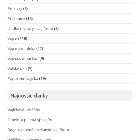
Polievky
(8)
Praženice
(16)
sladké recepty s vajíčkom
(5)
Vajce
(138)
Vajce ako plnka
(22)
Vajcia s omáčkou
(9)
Volské oko
(7)
Zapečené vajíčka
(19)
Najnovšie články
Vajíčkové obláčiky
Omeleta plnená špargľou
Bageta plnená miešaným vajíčkom
Vajíčkovo-ovocný dezert