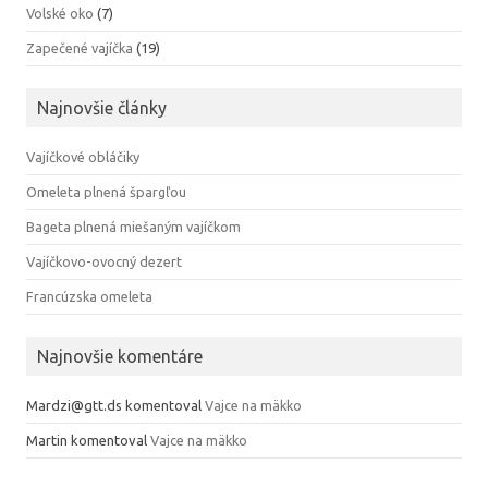
Volské oko
(7)
Zapečené vajíčka
(19)
Najnovšie články
Vajíčkové obláčiky
Omeleta plnená špargľou
Bageta plnená miešaným vajíčkom
Vajíčkovo-ovocný dezert
Francúzska omeleta
Najnovšie komentáre
Mardzi@gtt.ds
komentoval
Vajce na mäkko
Martin
komentoval
Vajce na mäkko