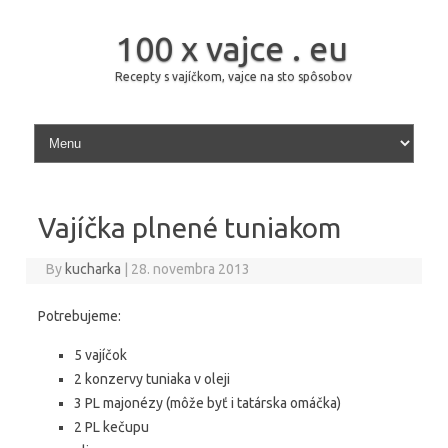
100 x vajce . eu
Recepty s vajíčkom, vajce na sto spôsobov
Skip to content
Vajíčka plnené tuniakom
By
kucharka
|
28. novembra 2013
Potrebujeme:
5 vajíčok
2 konzervy tuniaka v oleji
3 PL majonézy (môže byť i tatárska omáčka)
2 PL kečupu