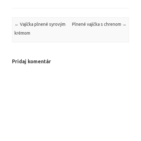
Post navigation
←
Vajíčka plnené syrovým
Plnené vajíčka s chrenom
→
krémom
Pridaj komentár