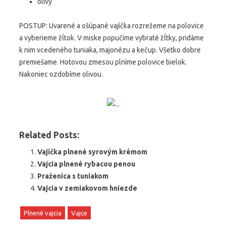
olivy
POSTUP: Uvarené a ošúpané vajíčka rozrežeme na polovice
a vyberieme žĺtok. V miske popučíme vybraté žĺtky, pridáme
k nim vcedeného tuniaka, majonézu a kečup. Všetko dobre
premiešame. Hotovou zmesou plníme polovice bielok.
Nakoniec ozdobíme olivou.
Related Posts:
Vajíčka plnené syrovým krémom
Vajcia plnené rybacou penou
Praženica s tuniakom
Vajcia v zemiakovom hniezde
Plnené vajcia
Vajce