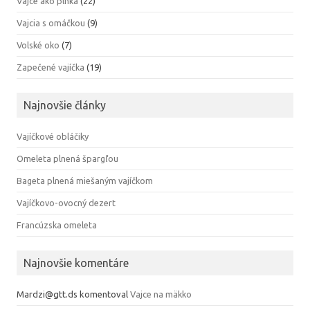
Vajce ako plnka
(22)
Vajcia s omáčkou
(9)
Volské oko
(7)
Zapečené vajíčka
(19)
Najnovšie články
Vajíčkové obláčiky
Omeleta plnená špargľou
Bageta plnená miešaným vajíčkom
Vajíčkovo-ovocný dezert
Francúzska omeleta
Najnovšie komentáre
Mardzi@gtt.ds
komentoval
Vajce na mäkko