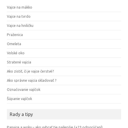
Vajce na mäkko
Vajce na tvrdo
Vajce na hniličku
Praženica
Omeleta
Volské oko
Stratené vajcia
Ako zistiť, či je vajce čerstvé?
Ako správne vajcia skladovať ?
Označovanie vajíčok
Šúpanie vajíčok
Rady a tipy
Panvice a woky – ako vybrať tie najlepšie (+23 odporúčaní)