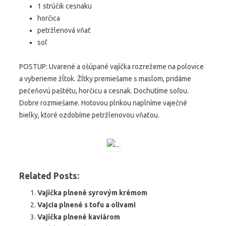
1 strúčik cesnaku
horčica
petržlenová vňať
soľ
POSTUP: Uvarené a ošúpané vajíčka rozrežeme na polovice
a vyberieme žĺtok. Žĺtky premiešame s maslom, pridáme
pečeňovú paštétu, horčicu a cesnak. Dochutíme soľou.
Dobre rozmiešame. Hotovou plnkou naplníme vaječné
bielky, ktoré ozdobíme petržlenovou vňaťou.
Related Posts:
Vajíčka plnené syrovým krémom
Vajcia plnené s tofu a olivami
Vajíčka plnené kaviárom