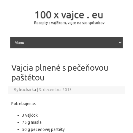
100 x vajce . eu
Recepty s vajíčkom, vajce na sto spôsobov
Skip to content
Vajcia plnené s pečeňovou
paštétou
By
kucharka
|
3. decembra 2013
Potrebujeme:
3 vajíčok
75 g masla
50 g pečeňovej paštéty