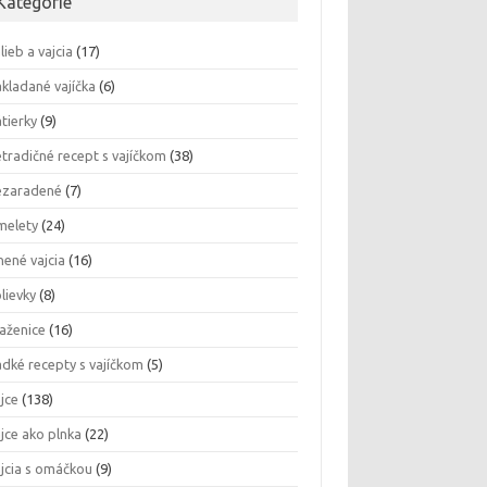
Kategórie
lieb a vajcia
(17)
kladané vajíčka
(6)
tierky
(9)
tradičné recept s vajíčkom
(38)
ezaradené
(7)
melety
(24)
nené vajcia
(16)
lievky
(8)
aženice
(16)
adké recepty s vajíčkom
(5)
jce
(138)
jce ako plnka
(22)
jcia s omáčkou
(9)