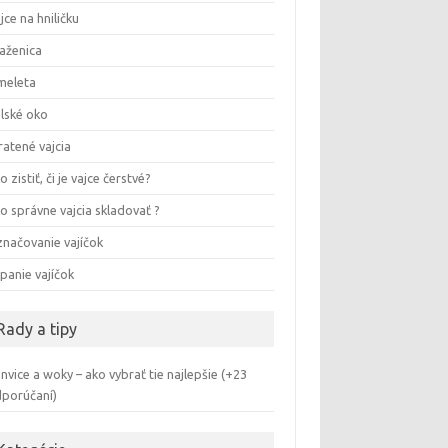
jce na hniličku
aženica
meleta
lské oko
ratené vajcia
o zistiť, či je vajce čerstvé?
o správne vajcia skladovať ?
načovanie vajíčok
panie vajíčok
Rady a tipy
nvice a woky – ako vybrať tie najlepšie (+23
porúčaní)