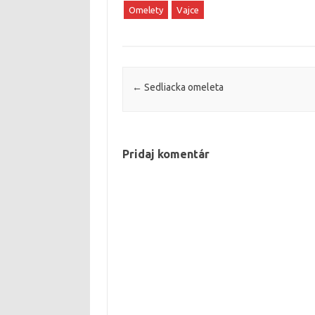
Omelety
Vajce
Post navigation
←
Sedliacka omeleta
Pridaj komentár