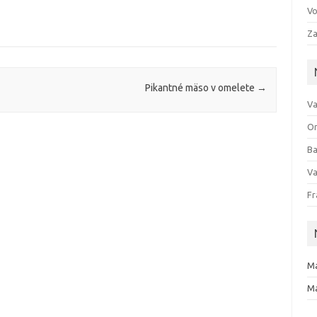
Vo
Za
Pikantné mäso v omelete
→
Va
Om
Ba
Va
Fr
Ma
Ma