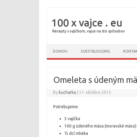
100 x vajce . eu
Recepty s vajíčkom, vajce na sto spôsobov
DOMOV
GUESTBLOGGING
KONTA
Omeleta s údeným m
By
kucharka
|
11. októbra 2013
Potrebujeme:
3 vajíčka
100 g údeného mäsa (moravské mäso)
½ dcl mlieka