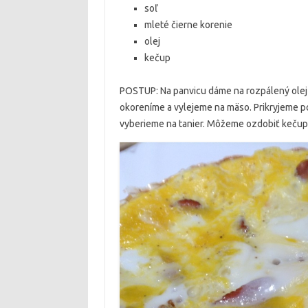
soľ
mleté čierne korenie
olej
kečup
POSTUP: Na panvicu dáme na rozpálený olej 
okoreníme a vylejeme na mäso. Prikryjeme p
vyberieme na tanier. Môžeme ozdobiť keču