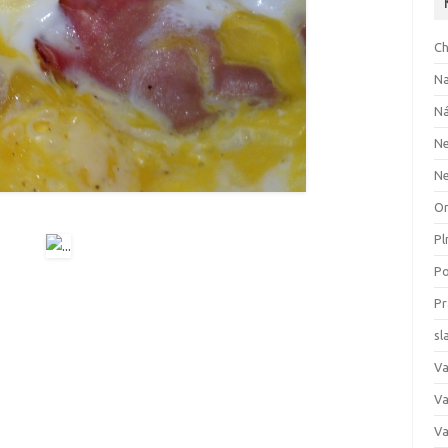
Ch
Na
Ná
Ne
N
O
Pl
Po
Pr
sl
Va
Va
Va