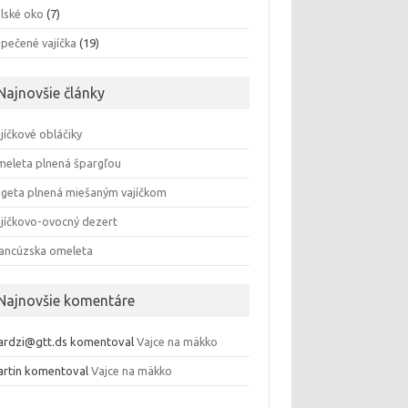
lské oko
(7)
pečené vajíčka
(19)
Najnovšie články
jíčkové obláčiky
eleta plnená špargľou
geta plnená miešaným vajíčkom
jíčkovo-ovocný dezert
ancúzska omeleta
Najnovšie komentáre
rdzi@gtt.ds
komentoval
Vajce na mäkko
rtin
komentoval
Vajce na mäkko