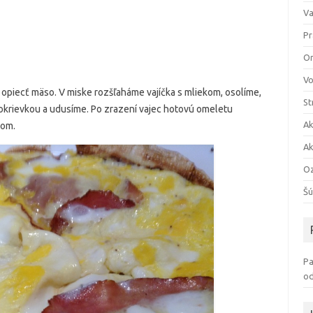
Va
Pr
O
Vo
opiecť mäso. V miske rozšľaháme vajíčka s mliekom, osolíme,
St
okrievkou a udusíme. Po zrazení vajec hotovú omeletu
Ak
pom.
Ak
Oz
Šú
Pa
od